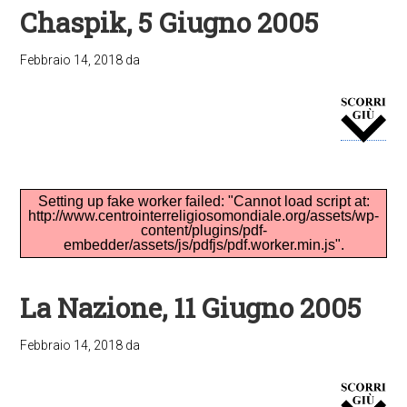
Chaspik, 5 Giugno 2005
Febbraio 14, 2018
da
Setting up fake worker failed: "Cannot load script at:
http://www.centrointerreligiosomondiale.org/assets/wp-
content/plugins/pdf-
embedder/assets/js/pdfjs/pdf.worker.min.js".
La Nazione, 11 Giugno 2005
Febbraio 14, 2018
da